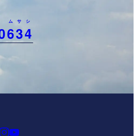
ムサシ
0
634