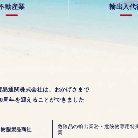
不動産業
輸出入代
関
業
務
さ
さ
ら
ら
に
に
詳
詳
し
し
く
く
貿易通関株式会社は、おかげさまで
70周年を迎えることができました
危険品の輸出業務・危険物専用特
成樹脂製品商社
業