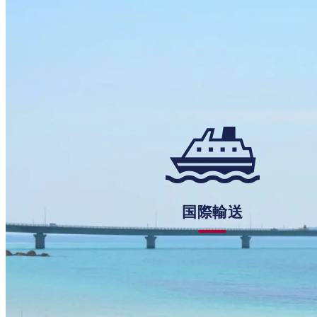
国際輸送
国
際
輸
送