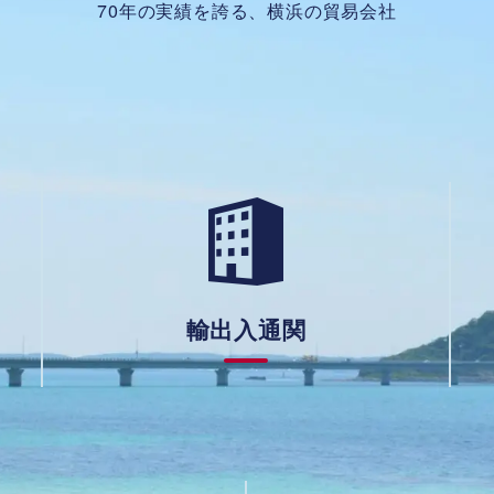
70年の実績を誇る、横浜の貿易会社
輸出入通関
輸
出
入
通