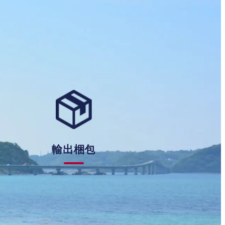
輸出梱包
輸
出
梱
包