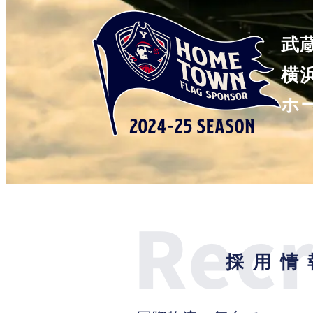
武
横
ホ
採用情