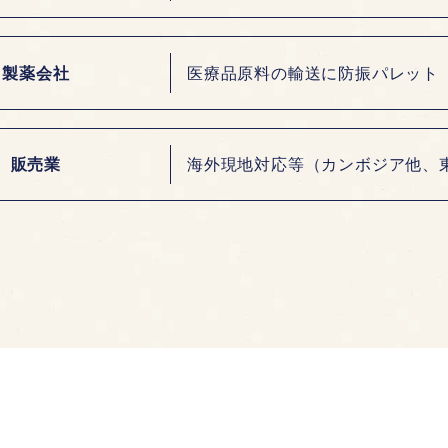
製薬会社
医療品原料の輸送に防振パレット（ZE
販売業
海外現地対応等（カンボジア他、