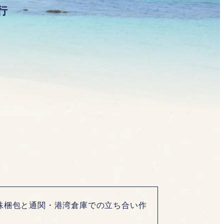
行
殊梱包と通関・港湾倉庫での立ち合い作