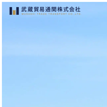
メ
イ
ン
コ
ン
テ
ン
ツ
へ
移
動