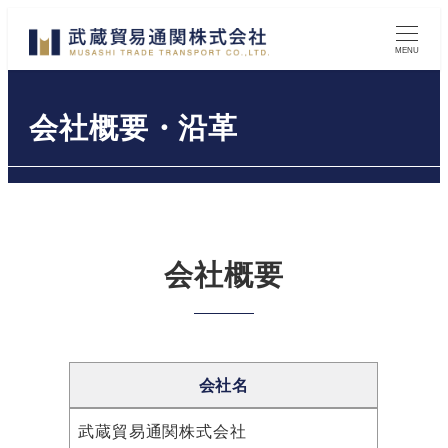
メ
イ
MENU
ン
コ
会社概要・沿革
ン
テ
ン
ツ
へ
会社概要
移
動
会社名
武蔵貿易通関株式会社