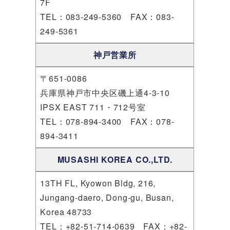
7F
TEL：083-249-5360 FAX：083-
249-5361
神戸営業所
〒651-0086
兵庫県神戸市中央区磯上通4-3-10
IPSX EAST 711・712号室
TEL：078-894-3400 FAX：078-
894-3411
MUSASHI KOREA CO.,LTD.
13TH FL, Kyowon Bldg, 216,
Jungang-daero, Dong-gu, Busan,
Korea 48733
TEL：+82-51-714-0639 FAX：+82-