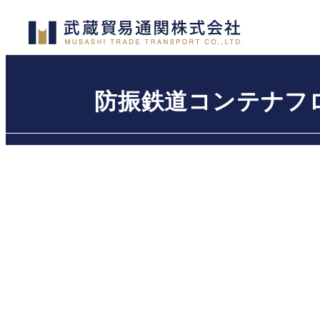
メ
イ
ン
コ
防振鉄道コンテナフロア –
ン
テ
ン
ツ
へ
移
動