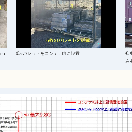
もう
⑤6パレットをコンテナ内に設置
⑥
浜