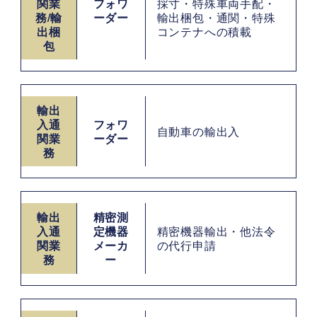
関業
フォワ
採寸・特殊車両手配・
務/輸
ーダー
輸出梱包・通関・特殊
出梱
コンテナへの積載
包
輸出
入通
フォワ
自動車の輸出入
関業
ーダー
務
輸出
精密測
入通
定機器
精密機器輸出・他法令
関業
メーカ
の代行申請
務
ー