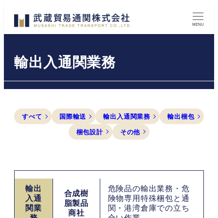
メ
イ
MENU
ン
コ
輸出入通関業務
ン
テ
ン
ツ
すべて
国際輸送
輸出入通関業務
輸出梱包
へ
移
梱包設計
その他
動
輸出
危険品の輸出業務・危
合成樹
入通
険物専用特殊梱包と通
脂製品
関業
関・港湾倉庫での立ち
商社
務
合い作業