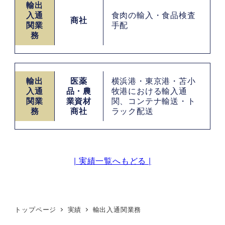
輸出
入通
食肉の輸入・食品検査
商社
関業
手配
務
輸出
医薬
横浜港・東京港・苫小
入通
品・農
牧港における輸入通
関業
業資材
関、コンテナ輸送・ト
務
商社
ラック配送
| 実績一覧へもどる |
トップページ
実績
輸出入通関業務