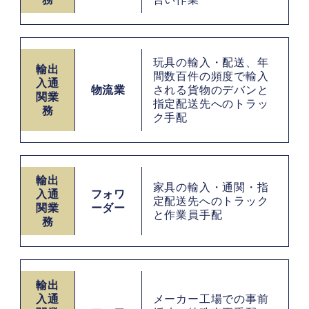
玩具の輸入・配送、年
輸出
間数百件の頻度で輸入
入通
物流業
される貨物のデバンと
関業
指定配送先へのトラッ
務
ク手配
輸出
家具の輸入・通関・指
入通
フォワ
定配送先へのトラック
関業
ーダー
と作業員手配
務
輸出
入通
メーカー工場での事前