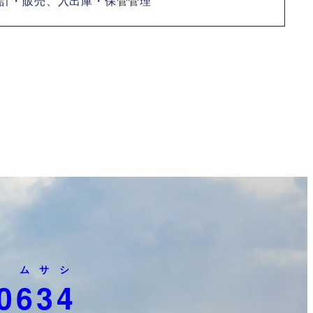
計・販売、入出庫・保管管理
ムサシ
0
634