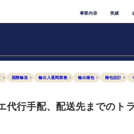
事業内容
実績
て
国際輸送
輸出入通関業務
輸出梱包
梱包設計
エ代行手配、配送先までのト