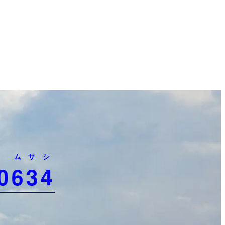
ムサシ
0
634